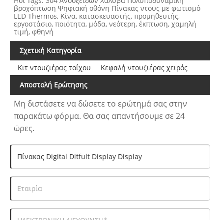
Hot Tags: 304 Ανοοξείδων Χάλυβα Πολυποδυναμική
βροχόπτωση Ψηφιακή οθόνη Πίνακας ντους με φωτισμό
LED Thermos, Κίνα, κατασκευαστής, προμηθευτής,
εργοστάσιο, ποιότητα, μόδα, νεότερη, έκπτωση, χαμηλή
τιμή, φθηνή
Σχετική Κατηγορία
Κιτ ντουζιέρας τοίχου
Κεφαλή ντουζιέρας χειρός
Αποστολή Ερώτησης
Μη διστάσετε να δώσετε το ερώτημά σας στην
παρακάτω φόρμα. Θα σας απαντήσουμε σε 24
ώρες.