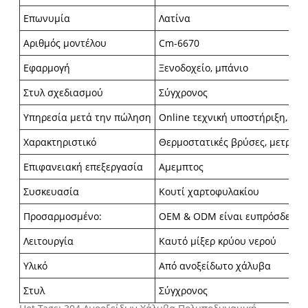
Επωνυμία
Λατίνα
Αριθμός μοντέλου
Cm-6670
Εφαρμογή
Ξενοδοχείο, μπάνιο
Στυλ σχεδιασμού
Σύγχρονος
Υπηρεσία μετά την πώληση
Online τεχνική υποστήριξη, δω
Χαρακτηριστικό
Θερμοστατικές βρύσες, μετρημ
Επιφανειακή επεξεργασία
Αμεμπτος
Συσκευασία
Κουτί χαρτοφυλακίου
Προσαρμοσμένο:
OEM & ODM είναι ευπρόσδεκτα
Λειτουργία
Καυτό μίξερ κρύου νερού
Υλικό
Από ανοξείδωτο χάλυβα
Στυλ
Σύγχρονος