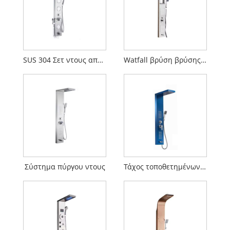
SUS 304 Σετ ντους από ανοξείδωτο χάλυβα
Watfall βρύση βρύσης βρύσης
Σύστημα πύργου ντους
Τάχος τοποθετημένων σε τοίχο ντους